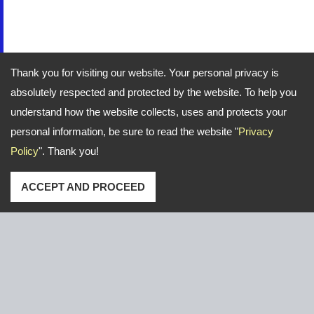
Thank you for visiting our website. Your personal privacy is
absolutely respected and protected by the website. To help you
understand how the website collects, uses and protects your
personal information, be sure to read the website "
Privacy
Policy
". Thank you!
ACCEPT AND PROCEED
عنوان: No. 16, Gongye E. 2nd Road, Lu-Kang,Chang-
Hua,Taiwan
TEL
+886-47-526766 / 526921