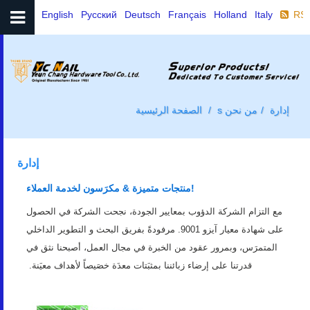
English
Русский
Deutsch
Français
Holland
Italy
RS
إدارة
s من نحن
الصفحة الرئيسية
إدارة
منتجات متميزة & مكرَسون لخدمة العملاء!
مع التزام الشركة الدؤوب بمعايير الجودة، نجحت الشركة في الحصول
على شهادة معيار آيزو 9001. مرفودةً بفريق البحث و التطوير الداخلي
المتمرَس، وبمرور عقود من الخبرة في مجال العمل، أصبحنا نثق في
قدرتنا على إرضاء زبائننا بمثبَتات معدَة خصَيصاً لأهداف معيَنة.